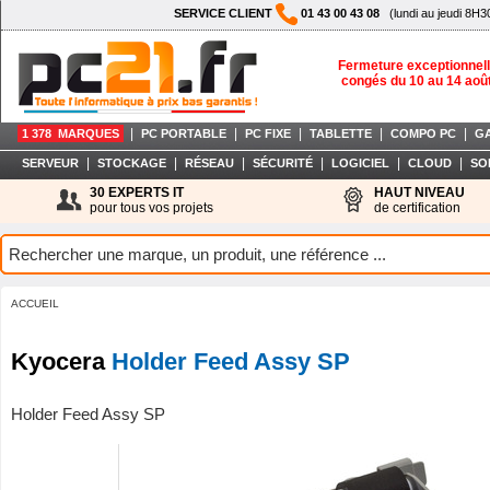
SERVICE CLIENT
01 43 00 43 08
(lundi au jeudi 8H3
Fermeture exceptionnell
congés du 10 au 14 aoû
|
|
|
|
|
1 378 MARQUES
PC PORTABLE
PC FIXE
TABLETTE
COMPO PC
G
|
|
|
|
|
|
SERVEUR
STOCKAGE
RÉSEAU
SÉCURITÉ
LOGICIEL
CLOUD
SO
30 EXPERTS IT
HAUT NIVEAU
pour tous vos projets
de certification
ACCUEIL
Kyocera
Holder Feed Assy SP
Holder Feed Assy SP