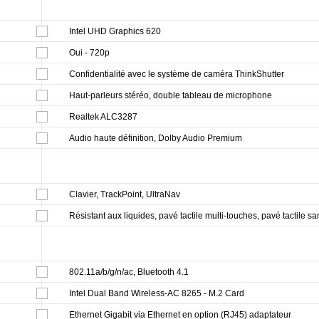
Intel UHD Graphics 620
Oui - 720p
Confidentialité avec le système de caméra ThinkShutter
Haut-parleurs stéréo, double tableau de microphone
Realtek ALC3287
Audio haute définition, Dolby Audio Premium
Clavier, TrackPoint, UltraNav
Résistant aux liquides, pavé tactile multi-touches, pavé tactile s
802.11a/b/g/n/ac, Bluetooth 4.1
Intel Dual Band Wireless-AC 8265 - M.2 Card
Ethernet Gigabit via Ethernet en option (RJ45) adaptateur