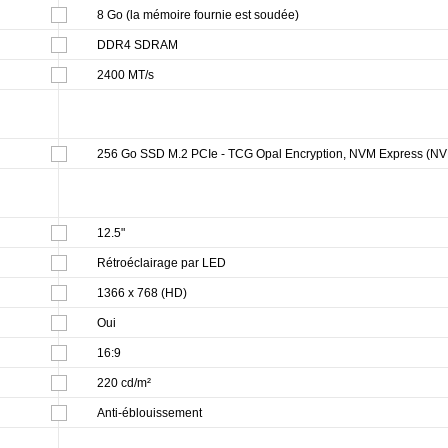
8 Go (la mémoire fournie est soudée)
DDR4 SDRAM
2400 MT/s
256 Go SSD M.2 PCIe - TCG Opal Encryption, NVM Express (N
12.5"
Rétroéclairage par LED
1366 x 768 (HD)
Oui
16:9
220 cd/m²
Anti-éblouissement