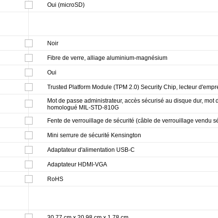
Oui (microSD)
Noir
Fibre de verre, alliage aluminium-magnésium
Oui
Trusted Platform Module (TPM 2.0) Security Chip, lecteur d'empre
Mot de passe administrateur, accès sécurisé au disque dur, mot 
homologué MIL-STD-810G
Fente de verrouillage de sécurité (câble de verrouillage vendu 
Mini serrure de sécurité Kensington
Adaptateur d'alimentation USB-C
Adaptateur HDMI-VGA
RoHS
30.77 cm x 20.98 cm x 1.78 cm