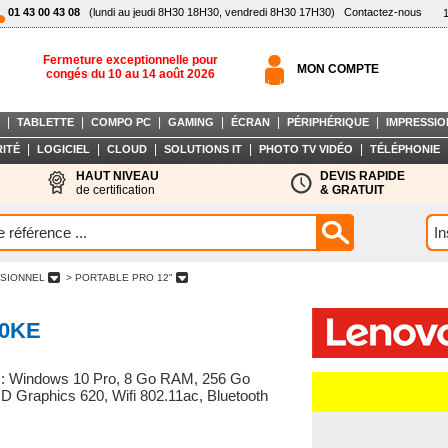
01 43 00 43 08
(lundi au jeudi 8H30 18H30, vendredi 8H30 17H30)
Contactez-nous
Fermeture exceptionnelle pour
MON COMPTE
congés du 10 au 14 août 2026
|
|
|
|
|
|
TABLETTE
COMPO PC
GAMING
ÉCRAN
PÉRIPHÉRIQUE
IMPRESSIO
|
|
|
|
|
ITÉ
LOGICIEL
CLOUD
SOLUTIONS IT
PHOTO TV VIDÉO
TÉLÉPHONIE
HAUT NIVEAU
DEVIS RAPIDE
de certification
& GRATUIT
SSIONNEL
> PORTABLE PRO 12"
20KE
z : Windows 10 Pro, 8 Go RAM, 256 Go
 Graphics 620, Wifi 802.11ac, Bluetooth