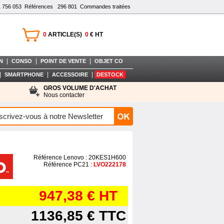
1 756 053
Références
296 801
Commandes traitées
0
ARTICLE(S)
0
€ HT
|
|
|
N
CONSO
POINT DE VENTE
OBJET CO
|
|
|
SMARTPHONE
ACCESSOIRE
DESTOCK
GROS VOLUME D'ACHAT
Nous contacter
Référence Lenovo : 20KES1H600
Référence PC21 :
LVO222178
947,38 €
HT
1136,85 €
TTC