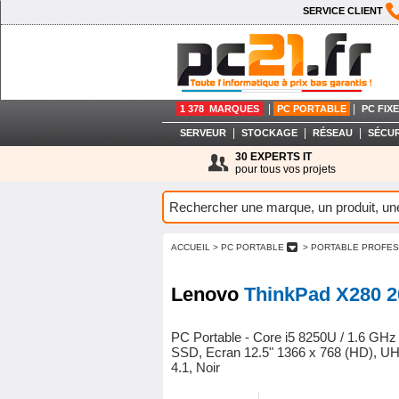
SERVICE CLIENT
|
|
1 378 MARQUES
PC PORTABLE
PC FIXE
|
|
|
SERVEUR
STOCKAGE
RÉSEAU
SÉCUR
30 EXPERTS IT
pour tous vos projets
ACCUEIL
> PC PORTABLE
> PORTABLE PROFE
Lenovo
ThinkPad X280 
PC Portable - Core i5 8250U / 1.6 GH
SSD, Ecran 12.5" 1366 x 768 (HD), UHD
4.1, Noir