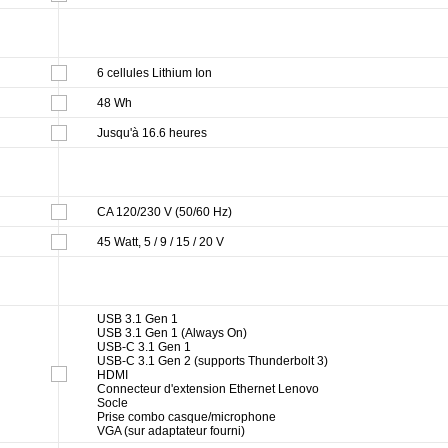
6 cellules Lithium Ion
48 Wh
Jusqu'à 16.6 heures
CA 120/230 V (50/60 Hz)
45 Watt, 5 / 9 / 15 / 20 V
USB 3.1 Gen 1
USB 3.1 Gen 1 (Always On)
USB-C 3.1 Gen 1
USB-C 3.1 Gen 2 (supports Thunderbolt 3)
HDMI
Connecteur d'extension Ethernet Lenovo
Socle
Prise combo casque/microphone
VGA (sur adaptateur fourni)