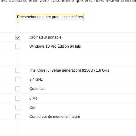
es d'altitude, vous avez l'assurance que vos idées restent confiden
Rechercher un autre produit par critères
↓
Ordinateur portable
Windows 10 Pro Édition 64 bits
Intel Core i5 (8ème génération) 8250U / 1.6 GHz
3.4 GHz
Quadricur
6 Mo
Oui
Contrôleur de mémoire intégré