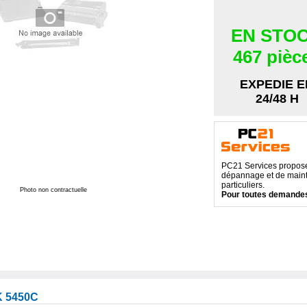
EN STO
467 pièc
EXPEDIE E
24/48 H
PC21 Services propose 
dépannage et de maint
particuliers.
Photo non contractuelle
Pour toutes demandes
 5450C