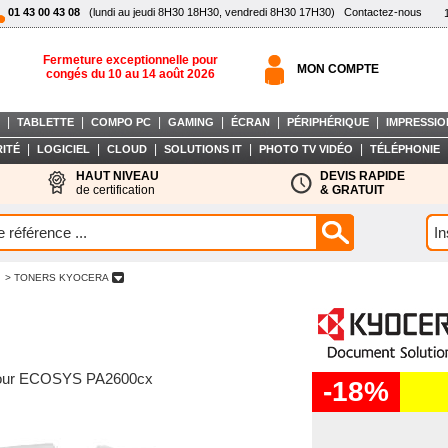
01 43 00 43 08
(lundi au jeudi 8H30 18H30, vendredi 8H30 17H30)
Contactez-nous
Fermeture exceptionnelle pour
MON COMPTE
congés du 10 au 14 août 2026
|
|
|
|
|
|
TABLETTE
COMPO PC
GAMING
ÉCRAN
PÉRIPHÉRIQUE
IMPRESSIO
|
|
|
|
|
ITÉ
LOGICIEL
CLOUD
SOLUTIONS IT
PHOTO TV VIDÉO
TÉLÉPHONIE
HAUT NIVEAU
DEVIS RAPIDE
de certification
& GRATUIT
> TONERS KYOCERA
 - pour ECOSYS PA2600cx
-18%