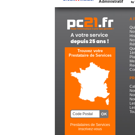
A 
Qu
No
His
Nos
Réf
Que
Trouvez votre
1èr
Prestataire de Services
Pla
Men
Re
Con
PR
Cat
No
No
Nou
Les
Les
Tou
Prestataires de Services
inscrivez-vous