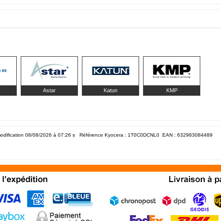
Astar
Katun
KMP
odification 08/08/2026 à 07:26
s Référence Kyocera : 1T0C0DCNL0 EAN :
632983084489