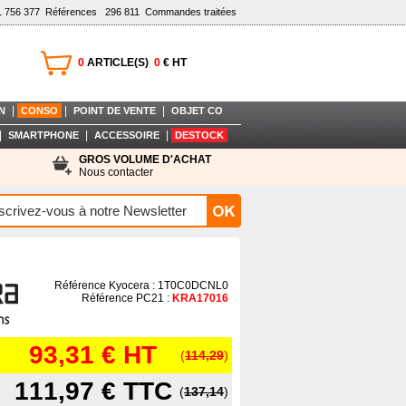
1 756 377
Références
296 811
Commandes traitées
0
ARTICLE(S)
0
€ HT
|
|
|
N
CONSO
POINT DE VENTE
OBJET CO
|
|
|
SMARTPHONE
ACCESSOIRE
DESTOCK
GROS VOLUME D'ACHAT
Nous contacter
Référence Kyocera : 1T0C0DCNL0
Référence PC21 :
KRA17016
93,31 €
HT
(
114,29
)
111,97 €
TTC
(
137,14
)