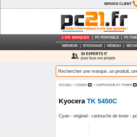
SERVICE CLIENT
|
|
1 379 MARQUES
PC PORTABLE
PC FIXE
|
|
|
SERVEUR
STOCKAGE
RÉSEAU
SÉCUR
30 EXPERTS IT
pour tous vos projets
ACCUEIL
> CONSO
> CARTOUCHE ET TONER
Kyocera
TK 5450C
Cyan - original - cartouche de toner