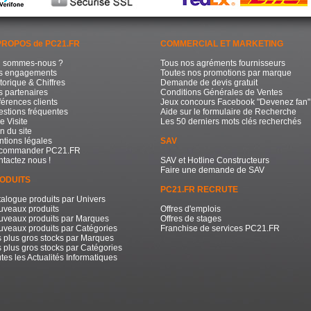
PROPOS de PC21.FR
COMMERCIAL ET MARKETING
i sommes-nous ?
Tous nos agréments fournisseurs
s engagements
Toutes nos promotions par marque
torique & Chiffres
Demande de devis gratuit
 partenaires
Conditions Générales de Ventes
érences clients
Jeux concours Facebook "Devenez fan"
stions fréquentes
Aide sur le formulaire de Recherche
e Visite
Les 50 derniers mots clés recherchés
n du site
tions légales
SAV
commander PC21.FR
tactez nous !
SAV et Hotline Constructeurs
Faire une demande de SAV
ODUITS
PC21.FR RECRUTE
alogue produits par Univers
uveaux produits
Offres d'emplois
uveaux produits par Marques
Offres de stages
veaux produits par Catégories
Franchise de services PC21.FR
 plus gros stocks par Marques
 plus gros stocks par Catégories
tes les Actualités Informatiques