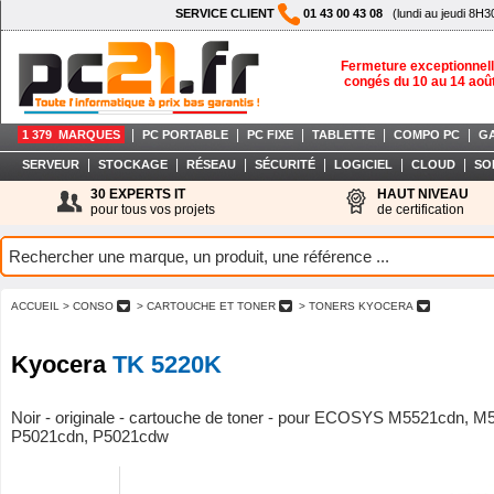
SERVICE CLIENT
01 43 00 43 08
(lundi au jeudi 8H3
Fermeture exceptionnell
congés du 10 au 14 aoû
|
|
|
|
|
1 379 MARQUES
PC PORTABLE
PC FIXE
TABLETTE
COMPO PC
G
|
|
|
|
|
|
SERVEUR
STOCKAGE
RÉSEAU
SÉCURITÉ
LOGICIEL
CLOUD
SO
30 EXPERTS IT
HAUT NIVEAU
pour tous vos projets
de certification
ACCUEIL
> CONSO
> CARTOUCHE ET TONER
> TONERS KYOCERA
Kyocera
TK 5220K
Noir - originale - cartouche de toner - pour ECOSYS M5521cdn, 
P5021cdn, P5021cdw