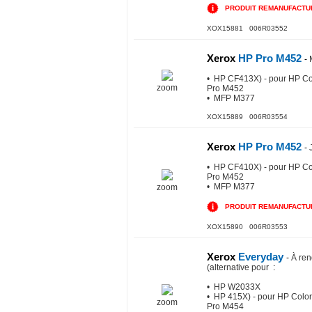
PRODUIT REMANUFACTU
XOX15881 006R03552
Xerox
HP Pro M452
-
• HP CF413X) - pour HP Co
zoom
Pro M452
• MFP M377
XOX15889 006R03554
Xerox
HP Pro M452
-
• HP CF410X) - pour HP Co
Pro M452
• MFP M377
zoom
PRODUIT REMANUFACTU
XOX15890 006R03553
Xerox
Everyday
-
À ren
(alternative pour
:
• HP W2033X
• HP 415X) - pour HP Color
zoom
Pro M454