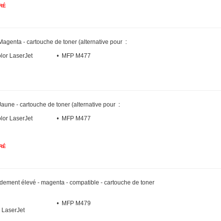
RÉ
Magenta - cartouche de toner (alternative pour
:
lor LaserJet
• MFP M477
Jaune - cartouche de toner (alternative pour
:
lor LaserJet
• MFP M477
RÉ
dement élevé - magenta - compatible - cartouche de toner
• MFP M479
 LaserJet