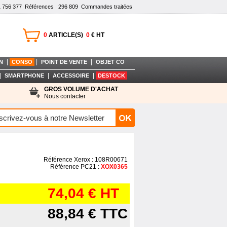
1 756 377
Références
296 809
Commandes traitées
0
ARTICLE(S)
0
€ HT
|
|
|
N
CONSO
POINT DE VENTE
OBJET CO
|
|
|
SMARTPHONE
ACCESSOIRE
DESTOCK
GROS VOLUME D'ACHAT
Nous contacter
Référence Xerox : 108R00671
Référence PC21 :
XOX0365
74,04 €
HT
88,84 €
TTC