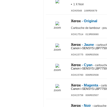
• 1 X Noir
XOX0548 106R00679
Xerox
- Original
zoom
Cartouche de tambour - p
XOX17514 013R00690
Xerox
- Jaune
-
cartouch
Canon i-SENSYS LBP775
zoom
XOX15775 006R03506
Xerox
- Cyan
-
cartouche
Canon i-SENSYS LBP775
zoom
XOX15760 006R03508
Xerox
- Magenta
-
cart
Canon i-SENSYS LBP775
zoom
XOX15758 006R03507
Xerox
- Noir
-
cartouche 