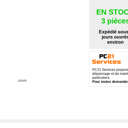
EN STO
3 pièce
Expédié sous
jours ouvré
environ
PC21 Services propose 
dépannage et de maint
particuliers.
zoom
Pour toutes demandes