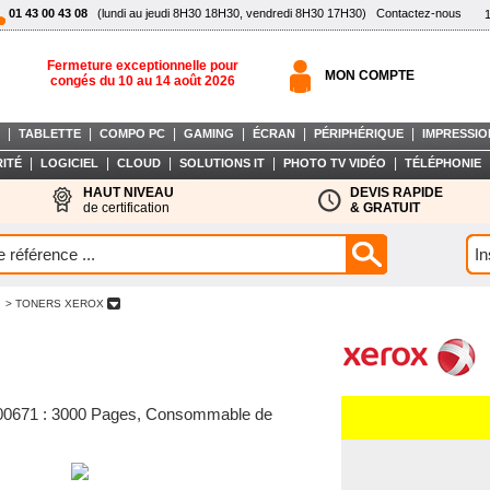
01 43 00 43 08
(lundi au jeudi 8H30 18H30, vendredi 8H30 17H30)
Contactez-nous
Fermeture exceptionnelle pour
MON COMPTE
congés du 10 au 14 août 2026
|
|
|
|
|
|
TABLETTE
COMPO PC
GAMING
ÉCRAN
PÉRIPHÉRIQUE
IMPRESSIO
|
|
|
|
|
ITÉ
LOGICIEL
CLOUD
SOLUTIONS IT
PHOTO TV VIDÉO
TÉLÉPHONIE
HAUT NIVEAU
DEVIS RAPIDE
de certification
& GRATUIT
> TONERS XEROX
8R00671 : 3000 Pages, Consommable de