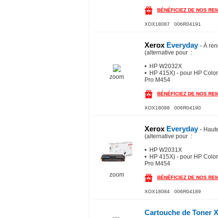
BÉNÉFICIEZ DE NOS RE
XOX18087 006R04191
Xerox
Everyday
-
À ren
(alternative pour
:
• HP W2032X
• HP 415X) - pour HP Color
zoom
Pro M454
BÉNÉFICIEZ DE NOS RE
XOX18088 006R04190
Xerox
Everyday
-
Haute
(alternative pour
:
• HP W2031X
• HP 415X) - pour HP Color
Pro M454
zoom
BÉNÉFICIEZ DE NOS RE
XOX18084 006R04189
Cartouche de Toner X