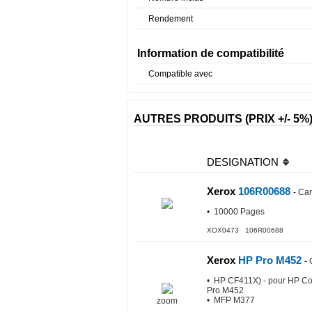
Rendement
Information de compatibilité
Compatible avec
AUTRES PRODUITS (PRIX +/- 5%
DESIGNATION
Xerox
106R00688
-
Car
• 10000 Pages
XOX0473 106R00688
Xerox
HP Pro M452
-
• HP CF411X) - pour HP Co
Pro M452
• MFP M377
zoom