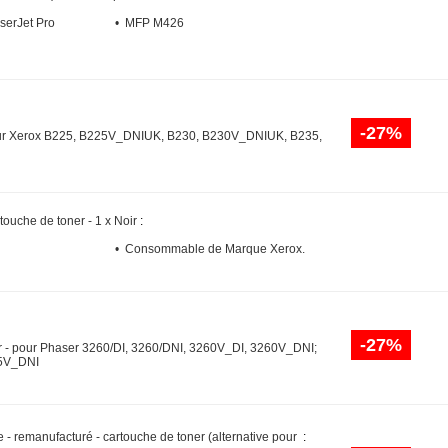
serJet Pro
• MFP M426
-27%
our Xerox B225, B225V_DNIUK, B230, B230V_DNIUK, B235,
touche de toner - 1 x Noir
:
• Consommable de Marque Xerox.
-27%
ner - pour Phaser 3260/DI, 3260/DNI, 3260V_DI, 3260V_DNI;
25V_DNI
 - remanufacturé - cartouche de toner (alternative pour
: