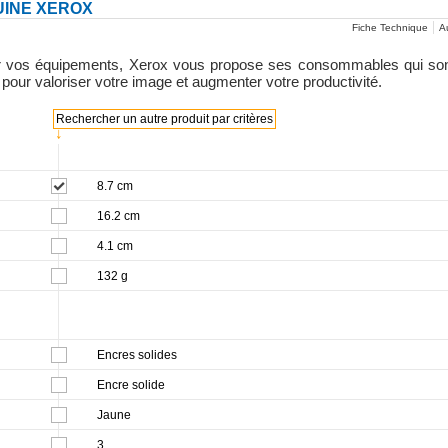
UINE XEROX
Fiche Technique
Au
 sur vos équipements, Xerox vous propose ses consommables qui son
pour valoriser votre image et augmenter votre productivité.
Rechercher un autre produit par critères
↓
8.7 cm
16.2 cm
4.1 cm
132 g
Encres solides
Encre solide
Jaune
3