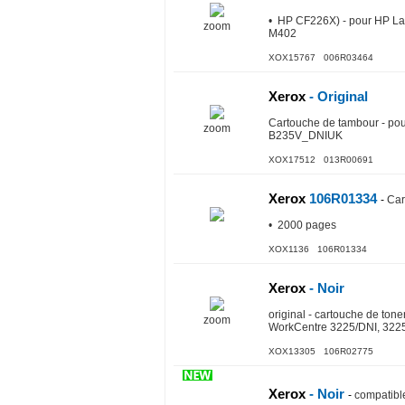
• HP CF226X) - pour HP La
zoom
M402
XOX15767 006R03464
Xerox
- Original
Cartouche de tambour - p
zoom
B235V_DNIUK
XOX17512 013R00691
Xerox
106R01334
-
Car
• 2000 pages
XOX1136 106R01334
Xerox
- Noir
original - cartouche de to
zoom
WorkCentre 3225/DNI, 32
XOX13305 106R02775
Xerox
- Noir
-
compatible