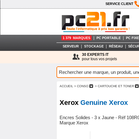
SERVICE CLIENT
|
|
1 379 MARQUES
PC PORTABLE
PC FIXE
|
|
|
SERVEUR
STOCKAGE
RÉSEAU
SÉCUR
30 EXPERTS IT
pour tous vos projets
ACCUEIL
> CONSO
> CARTOUCHE ET TONER
Xerox
Genuine Xerox
Encres Solides - 3 x Jaune - Réf 10
Marque Xerox