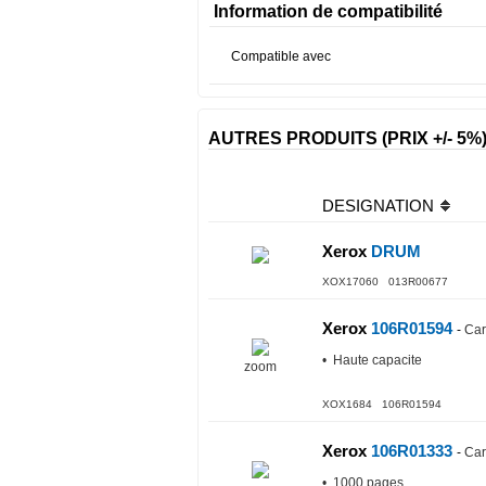
Information de compatibilité
Compatible avec
AUTRES PRODUITS (PRIX +/- 5%
DESIGNATION
Xerox
DRUM
XOX17060 013R00677
Xerox
106R01594
-
Car
• Haute capacite
zoom
XOX1684 106R01594
Xerox
106R01333
-
Car
• 1000 pages