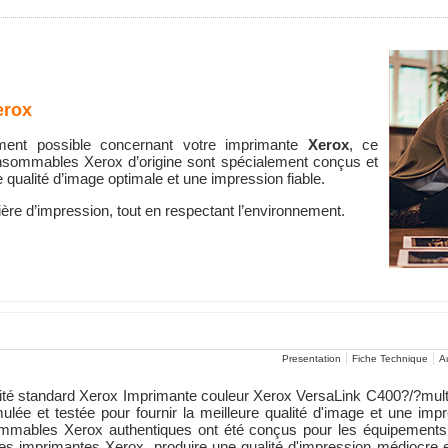
erox
ement possible concernant votre imprimante
Xerox
, ce
nsommables Xerox d’origine sont spécialement conçus et
ne qualité d’image optimale et une impression fiable.
ière d’impression, tout en respectant l’environnement.
Presentation
Fiche Technique
Au
té standard Xerox Imprimante couleur Xerox VersaLink C400?/?mult
ée et testée pour fournir la meilleure qualité d'image et une impr
mables Xerox authentiques ont été conçus pour les équipements 
s imprimantes Xerox, produire une qualité d'impression médiocre et a