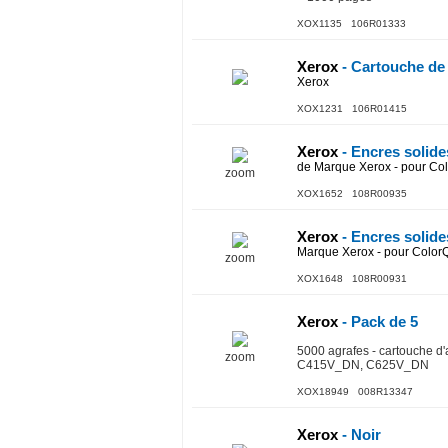
XOX1135 106R01333
Xerox
- Cartouche de
Xerox
XOX1231 106R01415
Xerox
- Encres solid
de Marque Xerox - pour C
zoom
XOX1652 108R00935
Xerox
- Encres solid
Marque Xerox - pour Colo
zoom
XOX1648 108R00931
Xerox
- Pack de 5
5000 agrafes - cartouche 
zoom
C415V_DN, C625V_DN
XOX18949 008R13347
Xerox
- Noir