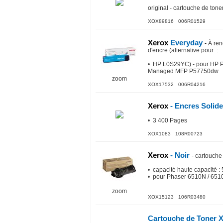
original - cartouche de ton
XOX89816 006R01529
Xerox
Everyday
-
À ren
d'encre (alternative pour
:
• HP L0S29YC) - pour HP
Managed MFP P57750dw
zoom
XOX17532 006R04216
Xerox
- Encres Solid
• 3 400 Pages
XOX1083 108R00723
Xerox
- Noir
-
cartouche
• capacité haute capacité 
• pour Phaser 6510N / 65
zoom
XOX15123 106R03480
Cartouche de Toner 