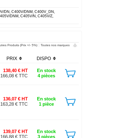
00V/DN, C400V/DNM, C400V_DN,
405V/DNM, C405V/N, C405V/Z,
tres Produits (Prix +/- 5%)
Toutes nos marques
PRIX
DISPO
138,40 € HT
En stock
166,08 € TTC
4 pièces
136,07 € HT
En stock
163,28 € TTC
1 pièce
139,07 € HT
En stock
166,88 € TTC
3 pièces