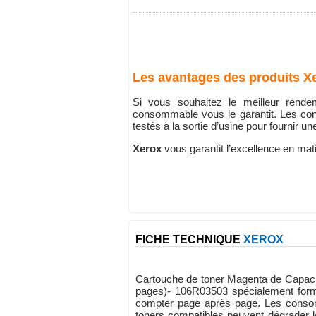
Les avantages des produits X
Si vous souhaitez le meilleur rend
consommable vous le garantit. Les co
testés à la sortie d’usine pour fournir u
Xerox
vous garantit l’excellence en mat
FICHE TECHNIQUE
XEROX
Cartouche de toner Magenta de Capaci
pages)- 106R03503 spécialement formul
compter page après page. Les consom
toners compatibles peuvent dégrader le