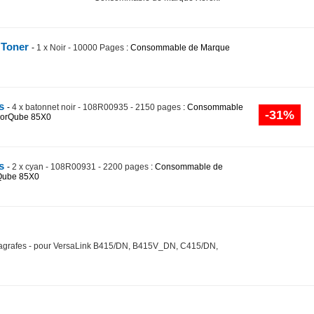
 Toner
-
1 x Noir - 10000 Pages
: Consommable de Marque
es
-
4 x batonnet noir - 108R00935 - 2150 pages
: Consommable
-31%
olorQube 85X0
es
-
2 x cyan - 108R00931 - 2200 pages
: Consommable de
rQube 85X0
d'agrafes - pour VersaLink B415/DN, B415V_DN, C415/DN,