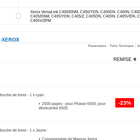
Xerox VersaLink C400/DNM, C400/YDN, C400DN, C400N, C4
C405/DNM, C405/YDN, C405/Z, C405DN, C405N, C405V/DN, C
C405V/ZPM
)
XEROX
Presentation
Fiche Technique
Au
REMISE
touche de toner - 1 x cyan
:
-23%
• 2500 pages - pour Phaser 6500; pour
Workcentre 6505
touche de toner - 1 x Jaune
:
• Consommable de Marque Xerox.