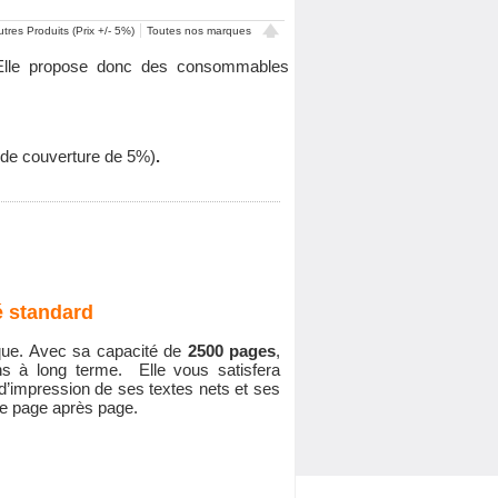
tres Produits (Prix +/- 5%)
Toutes nos marques
. Elle propose donc des consommables
x de couverture de 5%)
.
é standard
que. Avec sa capacité de
2500 pages
,
ns à long terme. Elle vous satisfera
é d’impression de ses textes nets et ses
te page après page.