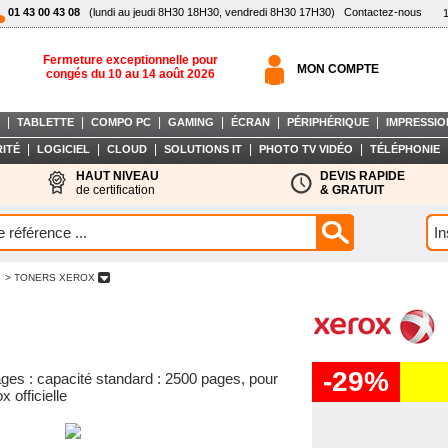
01 43 00 43 08
(lundi au jeudi 8H30 18H30, vendredi 8H30 17H30)
Contactez-nous
Fermeture exceptionnelle pour
MON COMPTE
congés du 10 au 14 août 2026
|
|
|
|
|
|
TABLETTE
COMPO PC
GAMING
ÉCRAN
PÉRIPHÉRIQUE
IMPRESSIO
|
|
|
|
|
ITÉ
LOGICIEL
CLOUD
SOLUTIONS IT
PHOTO TV VIDÉO
TÉLÉPHONIE
HAUT NIVEAU
DEVIS RAPIDE
de certification
& GRATUIT
> TONERS XEROX
-29%
ges : capacité standard : 2500 pages, pour
 officielle