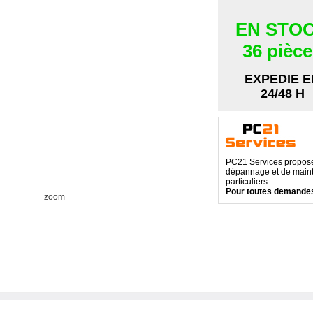
EN STO
36 pièc
EXPEDIE E
24/48 H
PC21 Services propose 
dépannage et de maint
particuliers.
Pour toutes demandes
zoom