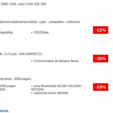
er DMO, Sold - pour Color 550, 560
dement extrêmement élevé - cyan - compatible - cartouche
-12%
 PageWide
• P55250dw
es
-
3 x Cyan - Réf 108R00723
:
-35%
• Consommable de Marque Xerox
 de toner - 5500 pages
:
: 5500 pages
• pour Workcentre 6515N / 6515DN /
-29%
10DN
6515DNI
• cartouche Xerox officielle
Xerox
: