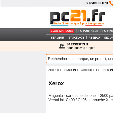
SERVICE CLIENT
|
|
1 378 MARQUES
PC PORTABLE
PC FIXE
|
|
|
SERVEUR
STOCKAGE
RÉSEAU
SÉCUR
30 EXPERTS IT
pour tous vos projets
ACCUEIL
> CONSO
> CARTOUCHE ET TONER
Xerox
Magenta - cartouche de toner - 2500 pa
VersaLink C400 / C405, cartouche Xerox