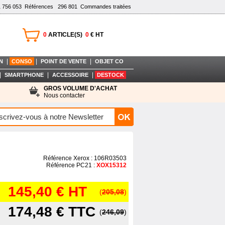
1 756 053
Références
296 801
Commandes traitées
0
ARTICLE(S)
0
€ HT
|
|
|
N
CONSO
POINT DE VENTE
OBJET CO
|
|
|
SMARTPHONE
ACCESSOIRE
DESTOCK
GROS VOLUME D'ACHAT
Nous contacter
Référence Xerox : 106R03503
Référence PC21 :
XOX15312
145,40 €
HT
(
205,08
)
174,48 €
TTC
(
246,09
)