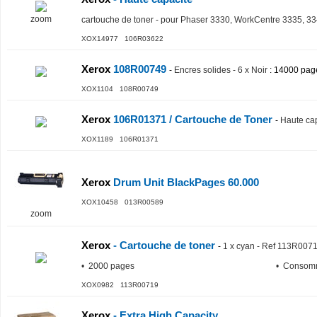
zoom
cartouche de toner - pour Phaser 3330, WorkCentre 3335, 3
XOX14977 106R03622
Xerox
108R00749
-
Encres solides - 6 x Noir
: 14000 pag
XOX1104 108R00749
Xerox
106R01371 / Cartouche de Toner
-
Haute cap
XOX1189 106R01371
Xerox
Drum Unit BlackPages 60.000
XOX10458 013R00589
zoom
Xerox
- Cartouche de toner
-
1 x cyan - Ref 113R007
• 2000 pages
• Consom
XOX0982 113R00719
Xerox
- Extra High Capacity