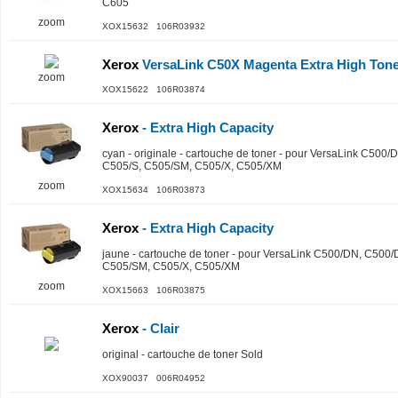
C605
zoom
XOX15632 106R03932
Xerox
VersaLink C50X Magenta Extra High Ton
zoom
XOX15622 106R03874
Xerox
- Extra High Capacity
cyan - originale - cartouche de toner - pour VersaLink C50
C505/S, C505/SM, C505/X, C505/XM
zoom
XOX15634 106R03873
Xerox
- Extra High Capacity
jaune - cartouche de toner - pour VersaLink C500/DN, C500
C505/SM, C505/X, C505/XM
zoom
XOX15663 106R03875
Xerox
- Clair
original - cartouche de toner Sold
XOX90037 006R04952