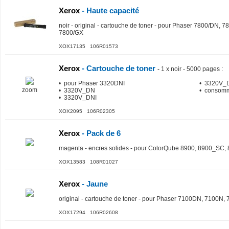
Xerox
- Haute capacité
noir - original - cartouche de toner - pour Phaser 7800/DN
7800/GX
XOX17135 106R01573
Xerox
- Cartouche de toner
-
1 x noir - 5000 pages
:
• pour Phaser 3320DNI
• 3320V
zoom
• 3320V_DN
• consomm
• 3320V_DNI
XOX2095 106R02305
Xerox
- Pack de 6
magenta - encres solides - pour ColorQube 8900, 8900_SC,
XOX13583 108R01027
Xerox
- Jaune
original - cartouche de toner - pour Phaser 7100DN, 7100
XOX17294 106R02608