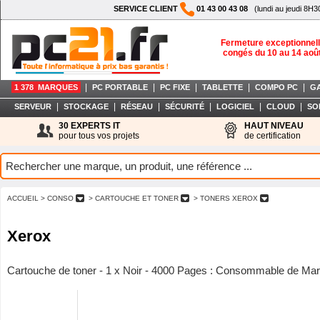
SERVICE CLIENT
01 43 00 43 08
(lundi au jeudi 8H3
Fermeture exceptionnell
congés du 10 au 14 aoû
|
|
|
|
|
1 378 MARQUES
PC PORTABLE
PC FIXE
TABLETTE
COMPO PC
G
|
|
|
|
|
|
SERVEUR
STOCKAGE
RÉSEAU
SÉCURITÉ
LOGICIEL
CLOUD
SO
30 EXPERTS IT
HAUT NIVEAU
pour tous vos projets
de certification
ACCUEIL
> CONSO
> CARTOUCHE ET TONER
> TONERS XEROX
Xerox
Cartouche de toner - 1 x Noir - 4000 Pages : Consommable de Ma