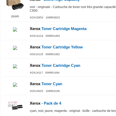
noir - originale - Cartouche de toner noir très grande capaci
C600
zoom
XOX15653 106R03923
Xerox
Toner Cartridge Magenta
XOX14124 006R01463
Xerox
Toner Cartridge Yellow
XOX14125 006R01462
Xerox
Toner Cartridge Cyan
XOX14117 006R01464
Xerox
Toner Cyan
XOX14025 106R03106
Xerox
- Pack de 4
cyan, noir, jaune, magenta - original - boîte - cartouche de ton