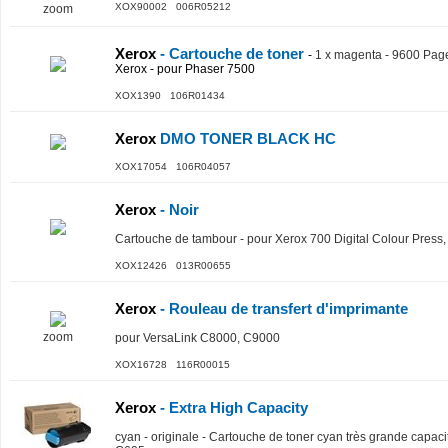
XOX90002 006R05212
zoom
Xerox
- Cartouche de toner
-
1 x magenta - 9600 Pag
Xerox - pour Phaser 7500
XOX1390 106R01434
Xerox
DMO TONER BLACK HC
XOX17054 106R04057
Xerox
- Noir
Cartouche de tambour - pour Xerox 700 Digital Colour Press, 
XOX12426 013R00655
Xerox
- Rouleau de transfert d'imprimante
zoom
pour VersaLink C8000, C9000
XOX16728 116R00015
Xerox
- Extra High Capacity
cyan - originale - Cartouche de toner cyan très grande capac