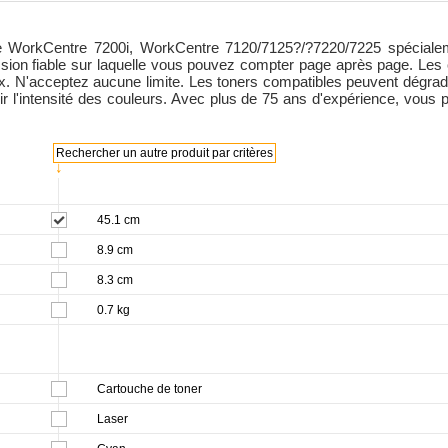
 WorkCentre 7200i, WorkCentre 7120/7125?/?7220/7225 spécialemen
ession fiable sur laquelle vous pouvez compter page après page. L
. N'acceptez aucune limite. Les toners compatibles peuvent dégrad
blir l'intensité des couleurs. Avec plus de 75 ans d'expérience, v
Rechercher un autre produit par critères
↓
45.1 cm
8.9 cm
8.3 cm
0.7 kg
Cartouche de toner
Laser