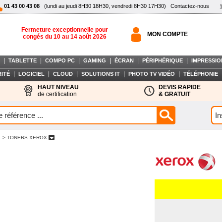
01 43 00 43 08
(lundi au jeudi 8H30 18H30, vendredi 8H30 17H30)
Contactez-nous
Fermeture exceptionnelle pour
MON COMPTE
congés du 10 au 14 août 2026
|
|
|
|
|
|
TABLETTE
COMPO PC
GAMING
ÉCRAN
PÉRIPHÉRIQUE
IMPRESSIO
|
|
|
|
|
ITÉ
LOGICIEL
CLOUD
SOLUTIONS IT
PHOTO TV VIDÉO
TÉLÉPHONIE
HAUT NIVEAU
DEVIS RAPIDE
de certification
& GRATUIT
> TONERS XEROX