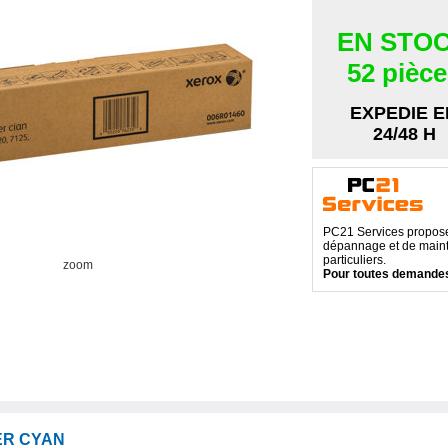
EN STO
52 pièc
EXPEDIE E
24/48 H
PC21 Services propose 
dépannage et de maint
particuliers.
zoom
Pour toutes demandes
ER CYAN