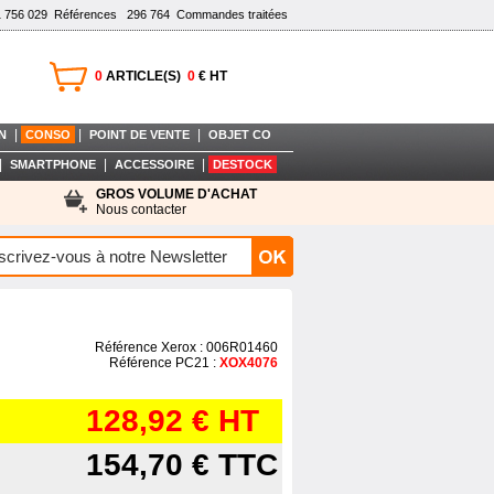
1 756 029
Références
296 764
Commandes traitées
0
ARTICLE(S)
0
€ HT
|
|
|
N
CONSO
POINT DE VENTE
OBJET CO
|
|
|
SMARTPHONE
ACCESSOIRE
DESTOCK
GROS VOLUME D'ACHAT
Nous contacter
Référence Xerox : 006R01460
Référence PC21 :
XOX4076
128,92 €
HT
154,70 €
TTC