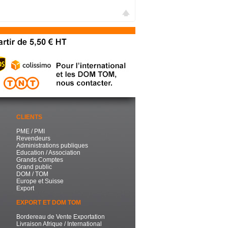
CLIENTS
PME / PMI
Revendeurs
Administrations publiques
Education / Association
Grands Comptes
Grand public
DOM / TOM
Europe et Suisse
Export
EXPORT ET DOM TOM
Bordereau de Vente Exportation
Livraison Afrique / International