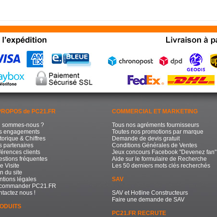
PROPOS de PC21.FR
COMMERCIAL ET MARKETING
i sommes-nous ?
Tous nos agréments fournisseurs
s engagements
Toutes nos promotions par marque
torique & Chiffres
Demande de devis gratuit
 partenaires
Conditions Générales de Ventes
érences clients
Jeux concours Facebook "Devenez fan"
stions fréquentes
Aide sur le formulaire de Recherche
e Visite
Les 50 derniers mots clés recherchés
n du site
tions légales
SAV
commander PC21.FR
tactez nous !
SAV et Hotline Constructeurs
Faire une demande de SAV
ODUITS
PC21.FR RECRUTE