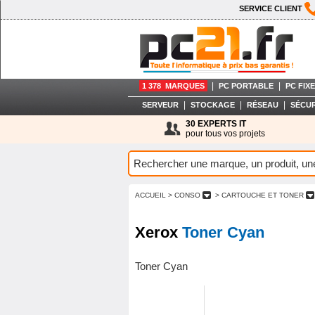
SERVICE CLIENT
|
|
1 378 MARQUES
PC PORTABLE
PC FIXE
|
|
|
SERVEUR
STOCKAGE
RÉSEAU
SÉCUR
30 EXPERTS IT
pour tous vos projets
ACCUEIL
> CONSO
> CARTOUCHE ET TONER
Xerox
Toner Cyan
Toner Cyan