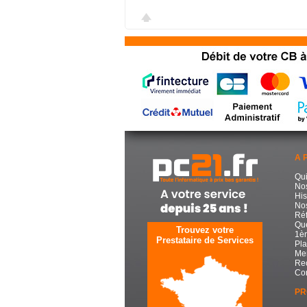
A 
Qu
No
His
Nos
Réf
Que
Trouvez votre
1èr
Prestataire de Services
Pla
Men
Re
Con
PR