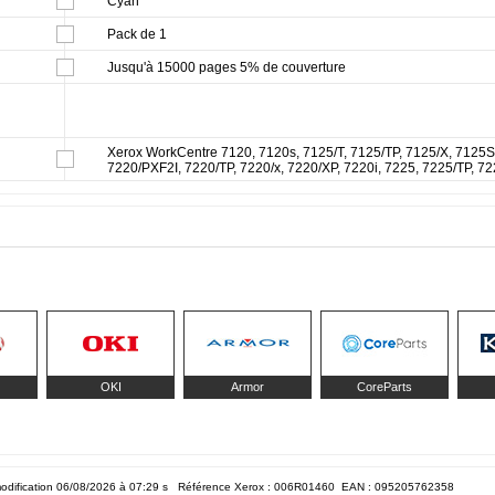
Cyan
Pack de 1
Jusqu'à 15000 pages 5% de couverture
Xerox WorkCentre 7120, 7120s, 7125/T, 7125/TP, 7125/X, 7125S
7220/PXF2I, 7220/TP, 7220/x, 7220/XP, 7220i, 7225, 7225/TP, 72
OKI
Armor
CoreParts
odification 06/08/2026 à 07:29
s Référence Xerox : 006R01460 EAN :
095205762358