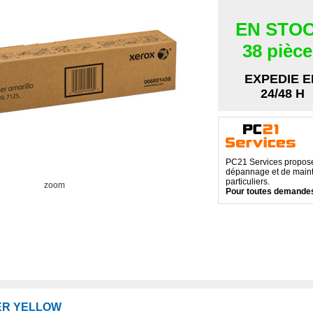
EN STO
38 pièc
EXPEDIE E
24/48 H
PC21 Services propose 
dépannage et de maint
particuliers.
zoom
Pour toutes demandes
ER YELLOW