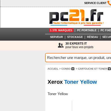
SERVICE CLIENT
|
|
1 378 MARQUES
PC PORTABLE
PC FIXE
|
|
|
SERVEUR
STOCKAGE
RÉSEAU
SÉCUR
30 EXPERTS IT
pour tous vos projets
ACCUEIL
> CONSO
> CARTOUCHE ET TONER
Xerox
Toner Yellow
Toner Yellow