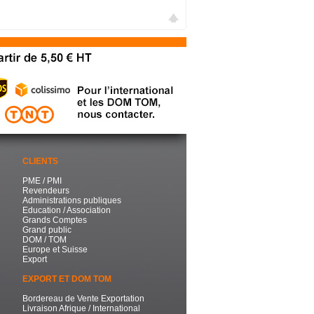
CLIENTS
PME / PMI
Revendeurs
Administrations publiques
Education / Association
Grands Comptes
Grand public
DOM / TOM
Europe et Suisse
Export
EXPORT ET DOM TOM
Bordereau de Vente Exportation
Livraison Afrique / International