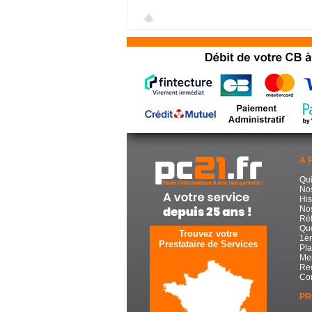
A 
Qu
No
His
Nos
Réf
Que
Trouvez votre
1èr
Prestataire de Services
Pla
Men
Re
Con
PR