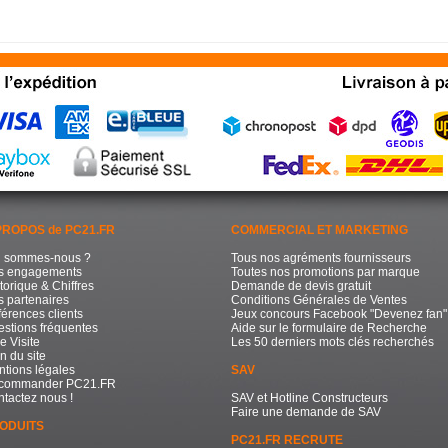
PROPOS de PC21.FR
COMMERCIAL ET MARKETING
i sommes-nous ?
Tous nos agréments fournisseurs
s engagements
Toutes nos promotions par marque
torique & Chiffres
Demande de devis gratuit
 partenaires
Conditions Générales de Ventes
érences clients
Jeux concours Facebook "Devenez fan"
stions fréquentes
Aide sur le formulaire de Recherche
e Visite
Les 50 derniers mots clés recherchés
n du site
tions légales
SAV
commander PC21.FR
tactez nous !
SAV et Hotline Constructeurs
Faire une demande de SAV
ODUITS
PC21.FR RECRUTE