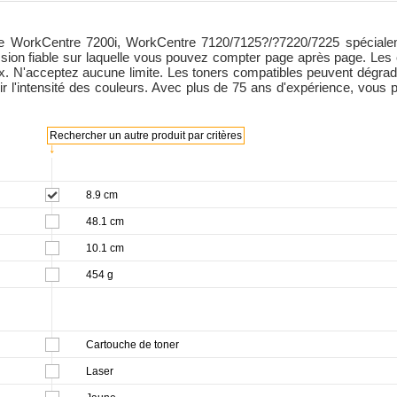
 WorkCentre 7200i, WorkCentre 7120/7125?/?7220/7225 spécialemen
ession fiable sur laquelle vous pouvez compter page après page. L
. N'acceptez aucune limite. Les toners compatibles peuvent dégrad
blir l'intensité des couleurs. Avec plus de 75 ans d'expérience, v
Rechercher un autre produit par critères
↓
8.9 cm
48.1 cm
10.1 cm
454 g
Cartouche de toner
Laser