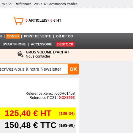
1 749 221
Références
296 716
Commandes traitées
0
ARTICLE(S)
0
€ HT
|
|
|
N
CONSO
POINT DE VENTE
OBJET CO
|
|
|
SMARTPHONE
ACCESSOIRE
DESTOCK
GROS VOLUME D'ACHAT
Nous contacter
Référence Xerox : 006R01458
Référence PC21 :
XOX3993
125,40 €
HT
(
136,34
)
150,48 €
TTC
(
163,60
)