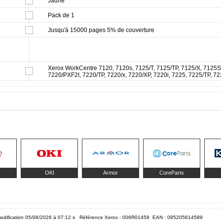
Jaune
Pack de 1
Jusqu'à 15000 pages 5% de couverture
Xerox WorkCentre 7120, 7120s, 7125/T, 7125/TP, 7125/X, 7125S
7220/PXF2I, 7220/TP, 7220/x, 7220/XP, 7220i, 7225, 7225/TP, 72
OKI
Armor
CoreParts
odification 05/08/2026 à 07:12
s Référence Xerox : 006R01458 EAN :
095205614589