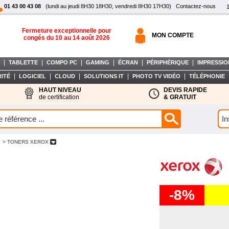
01 43 00 43 08
(lundi au jeudi 8H30 18H30, vendredi 8H30 17H30)
Contactez-nous
Fermeture exceptionnelle pour
MON COMPTE
congés du 10 au 14 août 2026
|
|
|
|
|
|
TABLETTE
COMPO PC
GAMING
ÉCRAN
PÉRIPHÉRIQUE
IMPRESSIO
|
|
|
|
|
ITÉ
LOGICIEL
CLOUD
SOLUTIONS IT
PHOTO TV VIDÉO
TÉLÉPHONIE
HAUT NIVEAU
DEVIS RAPIDE
de certification
& GRATUIT
> TONERS XEROX
-8%