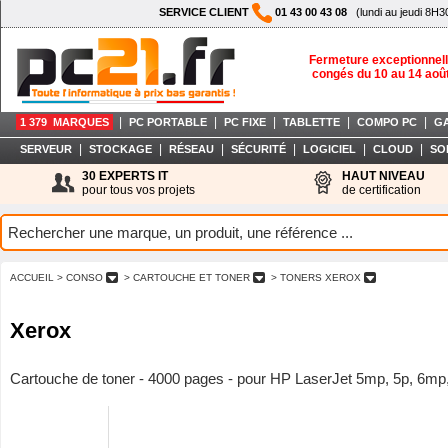
SERVICE CLIENT
01 43 00 43 08
(lundi au jeudi 8H3
Fermeture exceptionnell
congés du 10 au 14 aoû
|
|
|
|
|
1 379 MARQUES
PC PORTABLE
PC FIXE
TABLETTE
COMPO PC
G
|
|
|
|
|
|
SERVEUR
STOCKAGE
RÉSEAU
SÉCURITÉ
LOGICIEL
CLOUD
SO
30 EXPERTS IT
HAUT NIVEAU
pour tous vos projets
de certification
ACCUEIL
> CONSO
> CARTOUCHE ET TONER
> TONERS XEROX
Xerox
Cartouche de toner - 4000 pages - pour HP LaserJet 5mp, 5p, 6mp