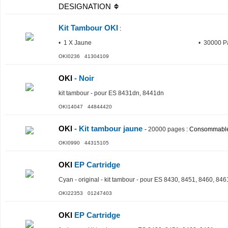
DESIGNATION
Kit Tambour OKI
:
• 1 X Jaune
• 30000 P
OKI0236 41304109
OKI
- Noir
kit tambour - pour ES 8431dn, 8441dn
OKI14047 44844420
OKI
- Kit tambour jaune
-
20000 pages
: Consommable
OKI0990 44315105
OKI
EP Cartridge
Cyan - original - kit tambour - pour ES 8430, 8451, 8460, 846
OKI22353 01247403
OKI
EP Cartridge