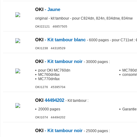
OKI
- Jaune
original - kit tambour - pour C824dn, 824n, 834dnw, 834nw
OKI22121 46857505
OKI
- Kit tambour blanc
-
6000 pages - pour C711wt
: 
OKI1238 44318529
OKI
- Kit tambour noir
-
30000 pages
:
• pour OKI MC760dn
• MC780df
• MC760dnfax
• consomm
• MC770dnfax
OKI1276 45395704
OKI
44494202
-
Kit tambour
:
• 20000 pages
• Garanti
OKI1074 44494202
OKI
- Kit tambour noir
-
25000 pages
: