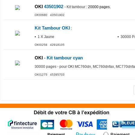
OKI
43501902
-
Kit tambour
: 20000 pages.
OKI0680 43501902
Kit Tambour OKI
:
• 1 X Jaune
• 30000 P
OKI0258 42918105
OKI
- Kit tambour cyan
30000 pages - pour OKI MC760dn, MC760dnfax, MC770dnfa
OKI1275 45395703