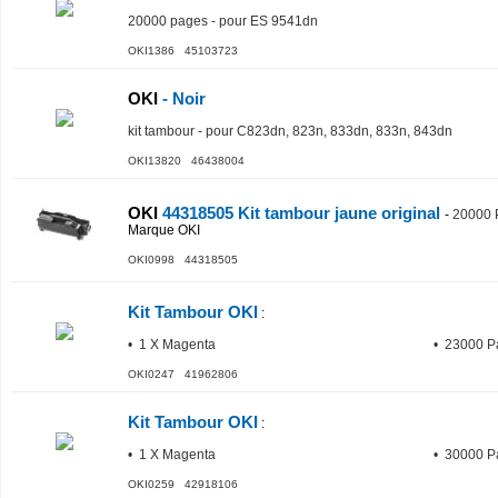
20000 pages - pour ES 9541dn
OKI1386 45103723
OKI
- Noir
kit tambour - pour C823dn, 823n, 833dn, 833n, 843dn
OKI13820 46438004
OKI
44318505 Kit tambour jaune original
-
20000 
Marque OKI
OKI0998 44318505
Kit Tambour OKI
:
• 1 X Magenta
• 23000 P
OKI0247 41962806
Kit Tambour OKI
:
• 1 X Magenta
• 30000 P
OKI0259 42918106