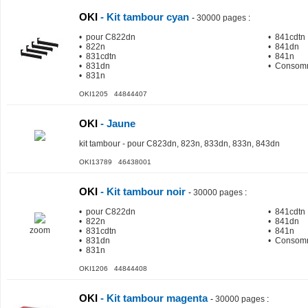
OKI
- Kit tambour cyan
-
30000 pages
:
• pour C822dn
• 841cdtn
• 822n
• 841dn
• 831cdtn
• 841n
• 831dn
• Consomm
• 831n
OKI1205 44844407
OKI
- Jaune
kit tambour - pour C823dn, 823n, 833dn, 833n, 843dn
OKI13789 46438001
OKI
- Kit tambour noir
-
30000 pages
:
• pour C822dn
• 841cdtn
• 822n
• 841dn
zoom
• 831cdtn
• 841n
• 831dn
• Consomm
• 831n
OKI1206 44844408
OKI
- Kit tambour magenta
-
30000 pages
: