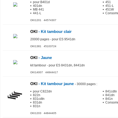
• pour B401d
• 451
• 401dn
• 451-L
• MB 441
• 451W
• 441-L
• Consomm
OKI1201 44574307
OKI
- Kit tambour clair
20000 pages - pour ES 9541dn
OKI1381 45103724
OKI
- Jaune
kit tambour - pour ES 8431dn, 8441dn
OKI14007 44844417
OKI
- Kit tambour jaune
-
30000 pages
:
• pour C822dn
• 841cdtn
• 822n
• 841dn
• 831cdtn
• 841n
• 831dn
• Consomm
• 831n
OKI1203 44844405