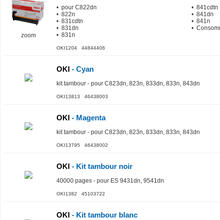
• pour C822dn
• 841cdtn
• 822n
• 841dn
• 831cdtn
• 841n
• 831dn
• Consomm
• 831n
zoom
OKI1204 44844406
OKI
- Cyan
kit tambour - pour C823dn, 823n, 833dn, 833n, 843dn
OKI13813 46438003
OKI
- Magenta
kit tambour - pour C823dn, 823n, 833dn, 833n, 843dn
OKI13795 46438002
OKI
- Kit tambour noir
40000 pages - pour ES 9431dn, 9541dn
OKI1382 45103722
OKI
- Kit tambour blanc