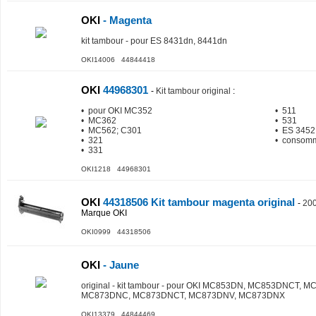
OKI
- Magenta
kit tambour - pour ES 8431dn, 8441dn
OKI14006 44844418
OKI
44968301
-
Kit tambour original
:
• pour OKI MC352
• 511
• MC362
• 531
• MC562; C301
• ES 3452
• 321
• consomm
• 331
OKI1218 44968301
OKI
44318506 Kit tambour magenta original
-
20
Marque OKI
OKI0999 44318506
OKI
- Jaune
original - kit tambour - pour OKI MC853DN, MC853DNCT,
MC873DNC, MC873DNCT, MC873DNV, MC873DNX
OKI13379 44844469