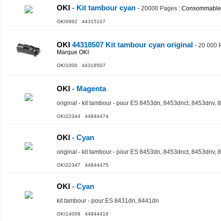
OKI
- Kit tambour cyan
-
20000 Pages
: Consommable
OKI0992 44315107
OKI
44318507 Kit tambour cyan original
-
20 000 
Marque OKI
OKI1000 44318507
OKI
- Magenta
original - kit tambour - pour ES 8453dn, 8453dnct, 8453dnv,
OKI22344 44844474
OKI
- Cyan
original - kit tambour - pour ES 8453dn, 8453dnct, 8453dnv,
OKI22347 44844475
OKI
- Cyan
kit tambour - pour ES 8431dn, 8441dn
OKI14009 44844419