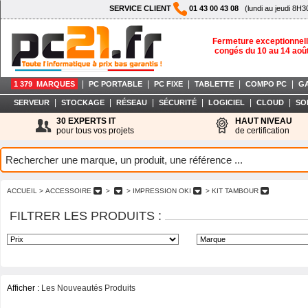
SERVICE CLIENT
01 43 00 43 08
(lundi au jeudi 8H3
Fermeture exceptionnell
congés du 10 au 14 aoû
|
|
|
|
|
1 379 MARQUES
PC PORTABLE
PC FIXE
TABLETTE
COMPO PC
G
|
|
|
|
|
|
SERVEUR
STOCKAGE
RÉSEAU
SÉCURITÉ
LOGICIEL
CLOUD
SO
30 EXPERTS IT
HAUT NIVEAU
pour tous vos projets
de certification
ACCUEIL
> ACCESSOIRE
>
> IMPRESSION OKI
> KIT TAMBOUR
FILTRER LES PRODUITS :
Afficher :
Les Nouveautés Produits