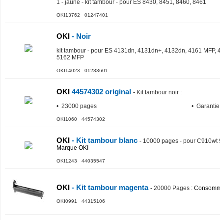
1 - jaune - kit tambour - pour ES 8430, 8451, 8460, 8461
OKI13762 01247401
OKI
- Noir
kit tambour - pour ES 4131dn, 4131dn+, 4132dn, 4161 MFP,
5162 MFP
OKI14023 01283601
OKI
44574302 original
-
Kit tambour noir
:
• 23000 pages
• Garanti
OKI1060 44574302
OKI
- Kit tambour blanc
-
10000 pages - pour C910wt
Marque OKI
OKI1243 44035547
OKI
- Kit tambour magenta
-
20000 Pages
: Consomm
OKI0991 44315106