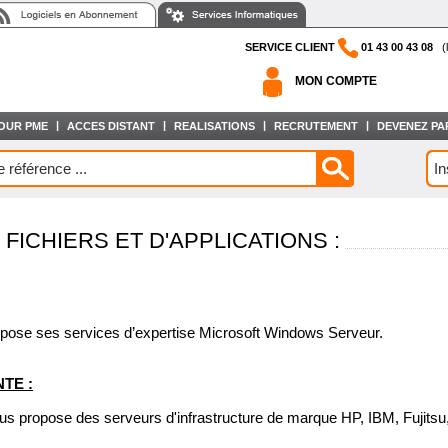
SERVICE CLIENT
01 43 00 43 08
(l
MON COMPTE
|
|
|
|
OUR PME
ACCES DISTANT
REALISATIONS
RECRUTEMENT
DEVENEZ PA
FICHIERS ET D'APPLICATIONS :
pose ses services d’expertise Microsoft Windows Serveur.
TE :
s propose des serveurs d'infrastructure de marque HP, IBM, Fujitsu,