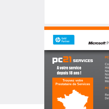
PC
Co
His
No
Nos
Nos
Trouvez votre
Me
Prestataire de Services
PC
Re
De