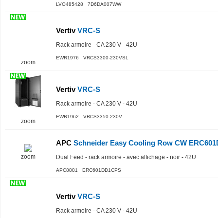
LVO485428 7D6DA007WW
Vertiv
VRC-S
Rack armoire - CA 230 V - 42U
EWR1976 VRCS3300-230VSL
zoom
Vertiv
VRC-S
Rack armoire - CA 230 V - 42U
EWR1962 VRCS3350-230V
zoom
APC
Schneider Easy Cooling Row CW ERC60
zoom
Dual Feed - rack armoire - avec affichage - noir - 42U
APC8881 ERC601DD1CPS
Vertiv
VRC-S
Rack armoire - CA 230 V - 42U