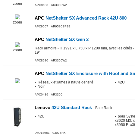
zoom
APC8683 AR3380W2
APC
NetShelter SX Advanced Rack 42U 800
zoom
APC9567 AR9580SPB2
APC
NetShelter SX Gen 2
Rack armoire - H 1991 x L 750 x P 1200 mm, avec les côtés - s
zoom
19"
APC8680 AR3350W2
APC
NetShelter SX Enclosure with Roof and S
• Réseaux et lames à haute densité
• 42U
• Noir
APC0489 AR3350
Lenovo
42U Standard Rack
-
Baie Rack
:
• 42U
• pour Syst
x3620 M3; x
x3950 E; x3
LVO18961 93074RX