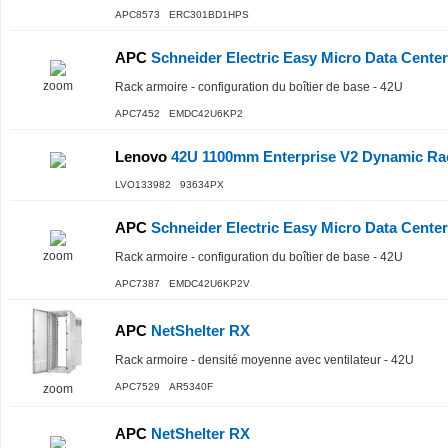
APC8573 ERC301BD1HPS
APC
Schneider Electric Easy Micro Data Center
zoom
Rack armoire - configuration du boîtier de base - 42U
APC7452 EMDC42U6KP2
Lenovo
42U 1100mm Enterprise V2 Dynamic Ra
LVO133982 93634PX
APC
Schneider Electric Easy Micro Data Center
zoom
Rack armoire - configuration du boîtier de base - 42U
APC7387 EMDC42U6KP2V
APC
NetShelter RX
Rack armoire - densité moyenne avec ventilateur - 42U
APC7529 AR5340F
zoom
APC
NetShelter RX