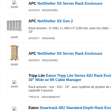
APC
NetShelter SX Server Rack Enclosure
zoom
APC9579 AR3300SPB2
APC
NetShelter SX Gen 2
Rack armoire - H 1991 x L 600 x P 1200 mm, avec les côtés - s
19"
zoom
APC8677 AR3300W2
APC
NetShelter SX Server Rack Enclosure
APC9576 AR3100SPB2
zoom
Tripp Lite
Eaton Tripp Lite Series 42U Rack Enc
30" Wide w/ 6ft Cable Manager
zoom
Rack armoire - noir - 42U - 19" - avec système de gestion de 
capacité 3 pouces
TTE0279 SR42UBWDVRT
Eaton
Smartrack 42U Standard-Depth Rack Encl