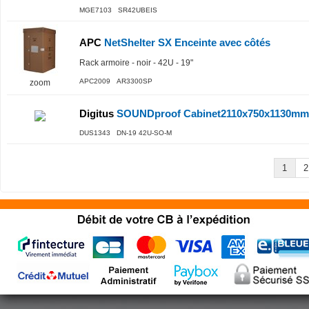
MGE7103 SR42UBEIS
APC
NetShelter SX Enceinte avec côtés
Rack armoire - noir - 42U - 19"
APC2009 AR3300SP
zoom
Digitus
SOUNDproof Cabinet2110x750x1130m
DUS1343 DN-19 42U-SO-M
1
2