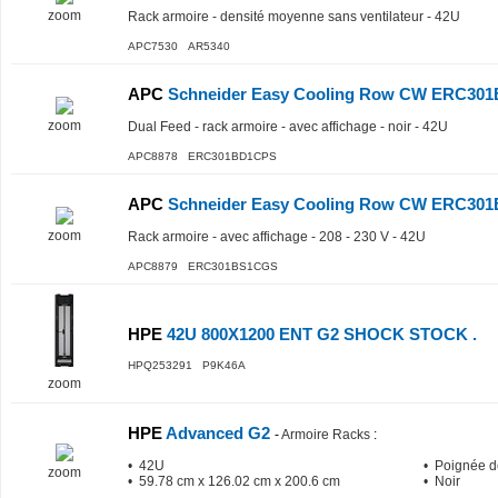
zoom
Rack armoire - densité moyenne sans ventilateur - 42U
APC7530 AR5340
APC
Schneider Easy Cooling Row CW ERC30
zoom
Dual Feed - rack armoire - avec affichage - noir - 42U
APC8878 ERC301BD1CPS
APC
Schneider Easy Cooling Row CW ERC30
zoom
Rack armoire - avec affichage - 208 - 230 V - 42U
APC8879 ERC301BS1CGS
HPE
42U 800X1200 ENT G2 SHOCK STOCK .
HPQ253291 P9K46A
zoom
HPE
Advanced G2
-
Armoire Racks
:
• 42U
• Poignée d
zoom
• 59.78 cm x 126.02 cm x 200.6 cm
• Noir