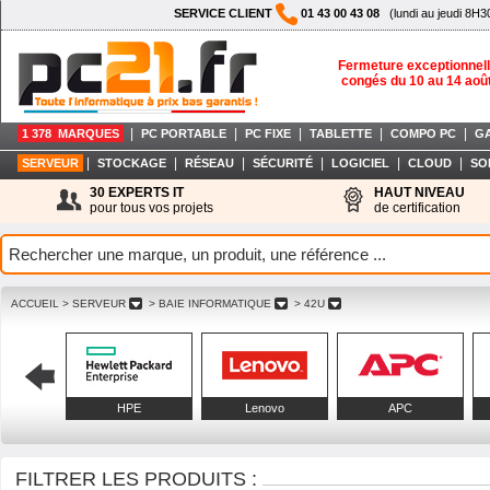
SERVICE CLIENT
01 43 00 43 08
(lundi au jeudi 8H3
Fermeture exceptionnell
congés du 10 au 14 aoû
|
|
|
|
|
1 378 MARQUES
PC PORTABLE
PC FIXE
TABLETTE
COMPO PC
G
|
|
|
|
|
|
SERVEUR
STOCKAGE
RÉSEAU
SÉCURITÉ
LOGICIEL
CLOUD
SO
30 EXPERTS IT
HAUT NIVEAU
pour tous vos projets
de certification
ACCUEIL
> SERVEUR
> BAIE INFORMATIQUE
> 42U
HPE
Lenovo
APC
FILTRER LES PRODUITS :