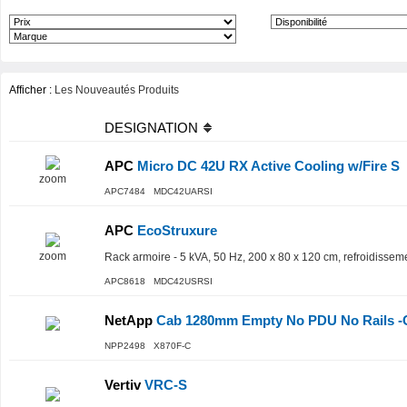
Afficher :
Les Nouveautés Produits
DESIGNATION
APC
Micro DC 42U RX Active Cooling w/Fire S
zoom
APC7484 MDC42UARSI
APC
EcoStruxure
zoom
Rack armoire - 5 kVA, 50 Hz, 200 x 80 x 120 cm, refroidisse
APC8618 MDC42USRSI
NetApp
Cab 1280mm Empty No PDU No Rails -
NPP2498 X870F-C
Vertiv
VRC-S