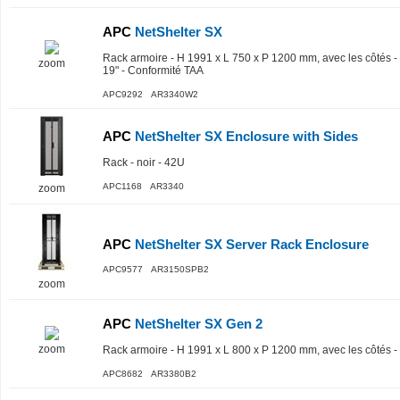
APC
NetShelter SX
Rack armoire - H 1991 x L 750 x P 1200 mm, avec les côtés - s
zoom
19" - Conformité TAA
APC9292 AR3340W2
APC
NetShelter SX Enclosure with Sides
Rack - noir - 42U
APC1168 AR3340
zoom
APC
NetShelter SX Server Rack Enclosure
APC9577 AR3150SPB2
zoom
APC
NetShelter SX Gen 2
zoom
Rack armoire - H 1991 x L 800 x P 1200 mm, avec les côtés - su
APC8682 AR3380B2