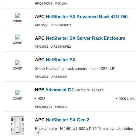
HPQ246568 P9K10A
APC
NetShelter SX Advanced Rack 42U 750
zoom
APC9533 AR9550SPB2
APC
NetShelter SX Server Rack Enclosure
zoom
APC9551 AR3350SPB2
APC
NetShelter SX
zoom
Shock Packaging - rack armoire - noir - 42U - 19"
APC2025 AR3350SP
HPE
Advanced G2
-
Armoire Racks
:
zoom
• 42U
• 59.8 cm x
HPE386123 P9K08A
APC
NetShelter SX Gen 2
Rack armoire - H 1991 x L 800 x P 1200 mm, avec les côtés - s
19"